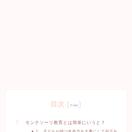
目次
[
]
hide
モンテソーリ教育とは簡単にいうと？
１，子どもが持つ生命力を大事にして自立を