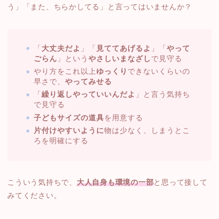
う」「また、ちらかしてる」と言ってはいませんか？
「
大丈夫だよ
」「
見ててあげるよ
」「
やって
ごらん
」という
やさしいまなざし
で見守る
やり方をこれ以上
ゆっくり
できないくらいの
早さで、
やってみせる
「
繰り返しやっていいんだよ
」と言う気持ち
で見守る
子どもサイズの道具
を用意する
片付けやすいように
物は少なく、しまうとこ
ろを明確にする
こういう気持ちで、
大人自身も環境の一部
と思って接して
みてください。