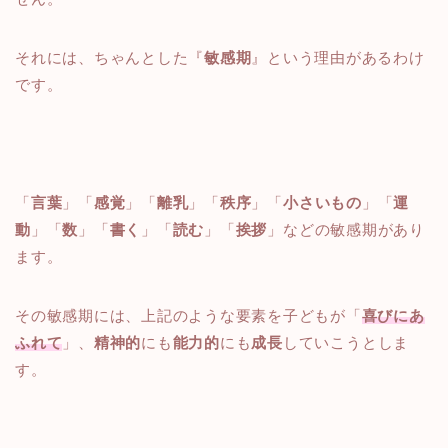
それには、ちゃんとした『
敏感期
』という理由があるわけ
です。
「
言葉
」「
感覚
」「
離乳
」「
秩序
」「
小さいもの
」「
運
動
」「
数
」「
書く
」「
読む
」「
挨拶
」などの敏感期があり
ます。
その敏感期には、上記のような要素を子どもが「
喜びにあ
ふれて
」、
精神的
にも
能力的
にも
成長
していこうとしま
す。