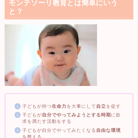
モンテソーリ教育とは簡単にいう
と？
子どもが持つ
生命力
を大事にして
自立
を促す
子どもが
自分でやってみようとする時期
に欲
求を満たす活動をする
子どもが自分でやってみたくなる
自由な環境
を整える