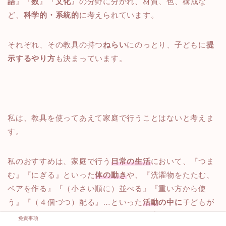
語
』『
数
』『
文化
』の分野に分かれ、材質、色、構成な
ど、
科学的・系統的
に考えられています。
それぞれ、その教具の持つ
ねらい
にのっとり、子どもに
提
示するやり方
も決まっています。
私は、教具を使ってあえて家庭で行うことはないと考えま
す。
私のおすすめは、家庭で行う
日常の生活
において、『つま
む』『にぎる』といった
体の動き
や、『洗濯物をたたむ、
ペアを作る』『（小さい順に）並べる』『重い方から使
う』『（４個づつ）配る』…といった
活動
の中に
子どもが
学んだり、
五感を使って感じたりする要素
がたくさんあり
免責事項