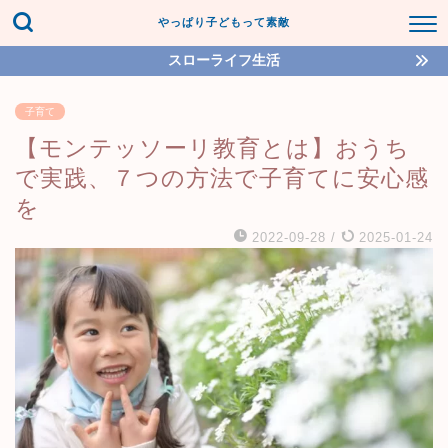
やっぱり子どもって素敵
スローライフ生活
子育て
【モンテッソーリ教育とは】おうち
で実践、７つの方法で子育てに安心感
を
2022-09-28
/
2025-01-24