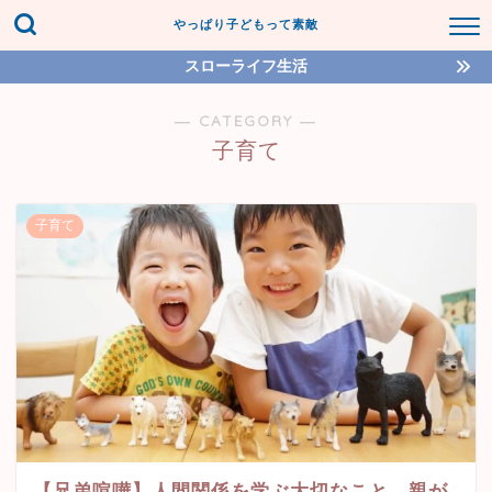
やっぱり子どもって素敵
スローライフ生活
― CATEGORY ―
子育て
子育て
【兄弟喧嘩】人間関係を学ぶ大切なこと、親が