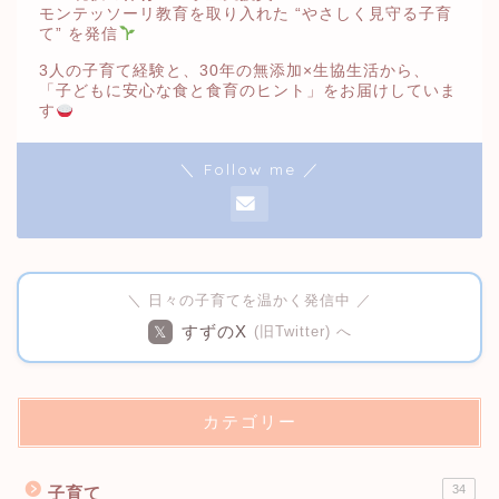
モンテッソーリ教育を取り入れた “やさしく見守る子育
て” を発信
3人の子育て経験と、30年の無添加×生協生活から、
「子どもに安心な食と食育のヒント」をお届けしていま
す
＼ Follow me ／
＼ 日々の子育てを温かく発信中 ／
すずのX
𝕏
(旧Twitter) へ
カテゴリー
34
子育て