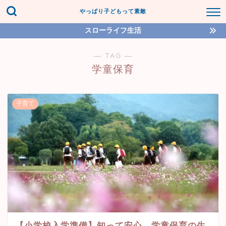
やっぱり子どもって素敵
スローライフ生活
― TAG ―
学童保育
子育て
【小学校入学準備】知って安心、学童保育の生