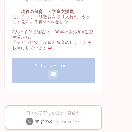
保育士・学童支援員・モンテッソーリ教師
現役の保育士・学童支援員
モンテッソーリ教育を取り入れた “やさ
しく見守る子育て” を発信
3人の子育て経験と、30年の無添加×生協
生活から、
「子どもに安心な食と食育のヒント」を
お届けしています
＼ Follow me ／
＼ 日々の子育てを温かく発信中 ／
すずのX
𝕏
(旧Twitter) へ